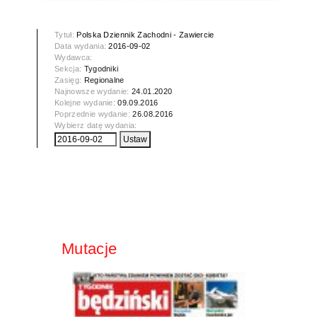
Tytuł:
Polska Dziennik Zachodni - Zawiercie
Data wydania:
2016-09-02
Wydawca:
Sekcja:
Tygodniki
Zasięg:
Regionalne
Najnowsze wydanie:
24.01.2020
Kolejne wydanie:
09.09.2016
Poprzednie wydanie:
26.08.2016
Wybierz datę wydania:
Mutacje