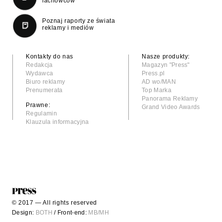
fachowców
Poznaj raporty ze świata
reklamy i mediów
Kontakty do nas
Nasze produkty:
Redakcja
Magazyn "Press"
Wydawca
Press.pl
Biuro reklamy
AD wo/MAN
Prenumerata
Top Marka
Panorama Reklamy
Prawne:
Grand Video Awards
Regulamin
Klauzula informacyjna
© 2017 — All rights reserved
Design:
BOTH
/ Front-end:
MB/MH