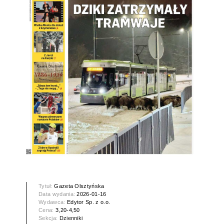
Tytuł:
Gazeta Olsztyńska
Data wydania:
2026-01-16
Wydawca:
Edytor Sp. z o.o.
Cena:
3,20-4,50
Sekcja:
Dzienniki