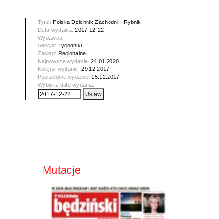
Tytuł:
Polska Dziennik Zachodni - Rybnik
Data wydania:
2017-12-22
Wydawca:
Sekcja:
Tygodniki
Zasięg:
Regionalne
Najnowsze wydanie:
24.01.2020
Kolejne wydanie:
29.12.2017
Poprzednie wydanie:
15.12.2017
Wybierz datę wydania:
Mutacje