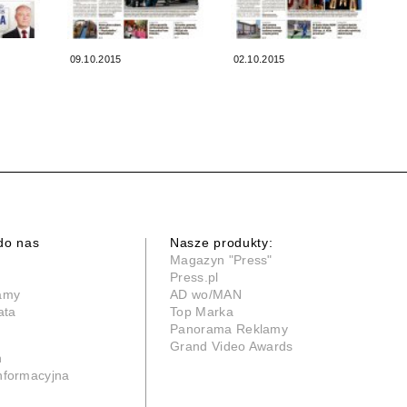
09.10.2015
02.10.2015
do nas
Nasze produkty:
Magazyn "Press"
Press.pl
lamy
AD wo/MAN
ata
Top Marka
Panorama Reklamy
Grand Video Awards
n
informacyjna