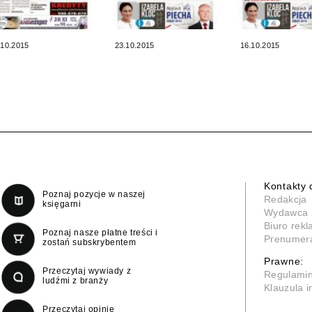
.10.2015
23.10.2015
16.10.2015
Kontakty 
Poznaj pozycje w naszej
Redakcja
księgarni
Wydawca
Biuro rek
Poznaj nasze płatne treści i
Prenumer
zostań subskrybentem
Prawne:
Przeczytaj wywiady z
Regulami
ludźmi z branży
Klauzula 
Przeczytaj opinie