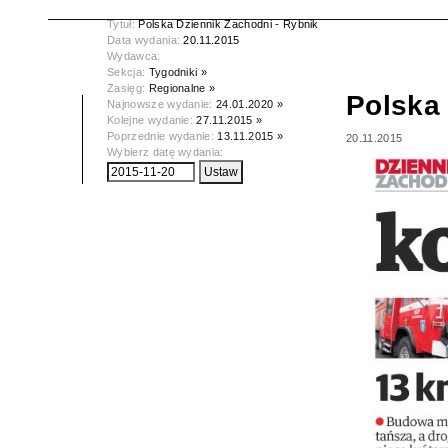
Tytuł:
Polska Dziennik Zachodni - Rybnik
Data wydania:
20.11.2015
Wydawca:
Sekcja:
Tygodniki »
Zasięg:
Regionalne »
Polska 
Najnowsze wydanie:
24.01.2020 »
Kolejne wydanie:
27.11.2015 »
Poprzednie wydanie:
13.11.2015 »
20.11.2015
Wybierz datę wydania: