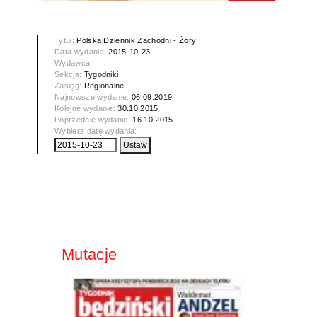
Tytuł:
Polska Dziennik Zachodni - Żory
Data wydania:
2015-10-23
Wydawca:
Sekcja:
Tygodniki
Zasięg:
Regionalne
Najnowsze wydanie:
06.09.2019
Kolejne wydanie:
30.10.2015
Poprzednie wydanie:
16.10.2015
Wybierz datę wydania:
Mutacje