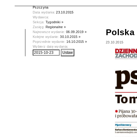
Tytuł:
Polska Dziennik Zachodni -
Pszczyna
Data wydania:
23.10.2015
Wydawca:
Sekcja:
Tygodniki »
Zasięg:
Regionalne »
Polska
Najnowsze wydanie:
06.09.2019 »
Kolejne wydanie:
30.10.2015 »
Poprzednie wydanie:
16.10.2015 »
23.10.2015
Wybierz datę wydania: