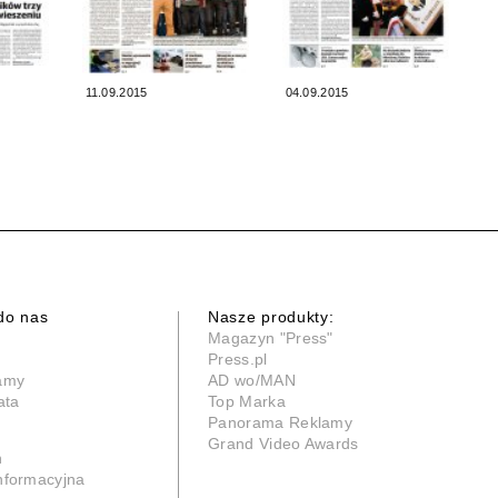
11.09.2015
04.09.2015
do nas
Nasze produkty:
Magazyn "Press"
Press.pl
lamy
AD wo/MAN
ata
Top Marka
Panorama Reklamy
Grand Video Awards
n
informacyjna