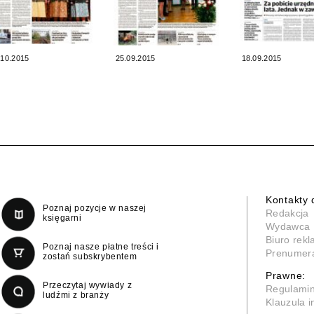
.10.2015
25.09.2015
18.09.2015
Kontakty 
Poznaj pozycje w naszej
Redakcja
księgarni
Wydawca
Biuro rek
Poznaj nasze płatne treści i
Prenumer
zostań subskrybentem
Prawne:
Przeczytaj wywiady z
Regulami
ludźmi z branży
Klauzula 