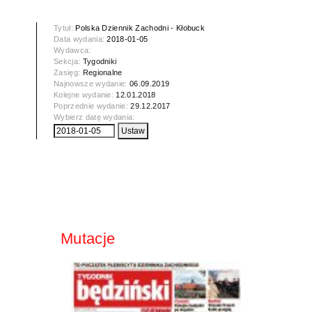
Tytuł:
Polska Dziennik Zachodni - Kłobuck
Data wydania:
2018-01-05
Wydawca:
Sekcja:
Tygodniki
Zasięg:
Regionalne
Najnowsze wydanie:
06.09.2019
Kolejne wydanie:
12.01.2018
Poprzednie wydanie:
29.12.2017
Wybierz datę wydania:
Mutacje