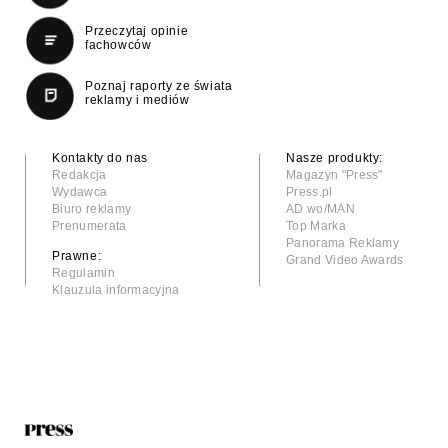
Przeczytaj opinie
fachowców
Poznaj raporty ze świata
reklamy i mediów
Kontakty do nas
Nasze produkty:
Redakcja
Magazyn "Press"
Wydawca
Press.pl
Biuro reklamy
AD wo/MAN
Prenumerata
Top Marka
Panorama Reklamy
Prawne:
Grand Video Awards
Regulamin
Klauzula informacyjna