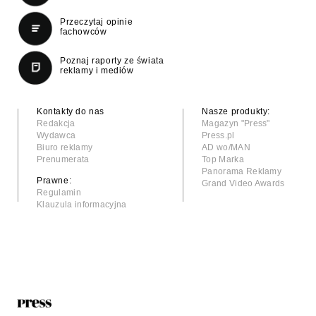
Przeczytaj opinie
fachowców
Poznaj raporty ze świata
reklamy i mediów
Kontakty do nas
Nasze produkty:
Redakcja
Magazyn "Press"
Wydawca
Press.pl
Biuro reklamy
AD wo/MAN
Prenumerata
Top Marka
Panorama Reklamy
Prawne:
Grand Video Awards
Regulamin
Klauzula informacyjna