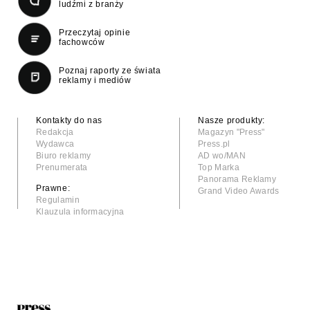
ludźmi z branży
Przeczytaj opinie
fachowców
Poznaj raporty ze świata
reklamy i mediów
Kontakty do nas
Nasze produkty:
Redakcja
Magazyn "Press"
Wydawca
Press.pl
Biuro reklamy
AD wo/MAN
Prenumerata
Top Marka
Panorama Reklamy
Prawne:
Grand Video Awards
Regulamin
Klauzula informacyjna