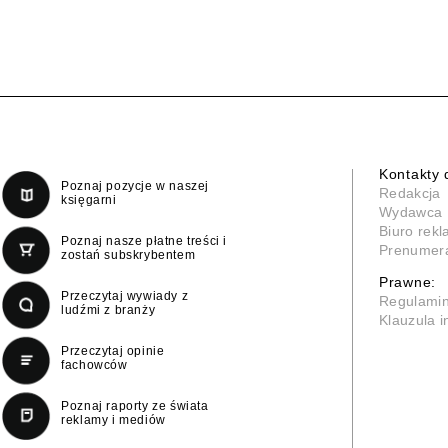
Kontakty 
Poznaj pozycje w naszej
Redakcja
księgarni
Wydawca
Biuro rek
Poznaj nasze płatne treści i
Prenumer
zostań subskrybentem
Prawne:
Przeczytaj wywiady z
Regulami
ludźmi z branży
Klauzula 
Przeczytaj opinie
fachowców
Poznaj raporty ze świata
reklamy i mediów