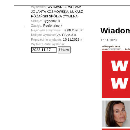
Data wydania:
17.11.2023
Wydawca:
WYDAWNICTWO WW
JOLANTA KOSMOWSKA, ŁUKASZ
RÓŻAŃSKI SPÓŁKA CYWILNA
Sekcja:
Tygodniki »
Zasięg:
Regionalne »
Wiadom
Najnowsze wydanie:
07.08.2026 »
Kolejne wydanie:
24.11.2023 »
Poprzednie wydanie:
10.11.2023 »
17.11.2023
Wybierz datę wydania: