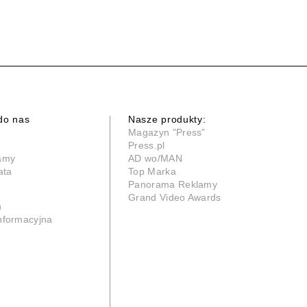
do nas
Nasze produkty:
Magazyn "Press"
Press.pl
lamy
AD wo/MAN
ata
Top Marka
Panorama Reklamy
Grand Video Awards
n
informacyjna