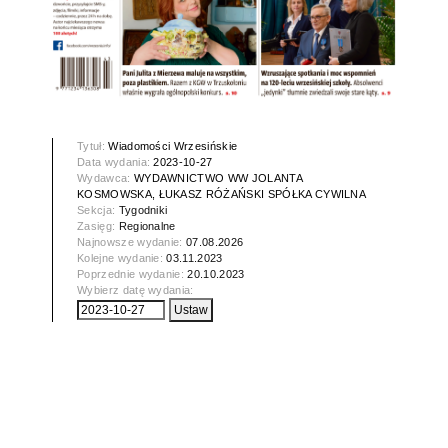
Tytuł:
Wiadomości Wrzesińskie
Data wydania:
2023-10-27
Wydawca:
WYDAWNICTWO WW JOLANTA
KOSMOWSKA, ŁUKASZ RÓŻAŃSKI SPÓŁKA CYWILNA
Sekcja:
Tygodniki
Zasięg:
Regionalne
Najnowsze wydanie:
07.08.2026
Kolejne wydanie:
03.11.2023
Poprzednie wydanie:
20.10.2023
Wybierz datę wydania: