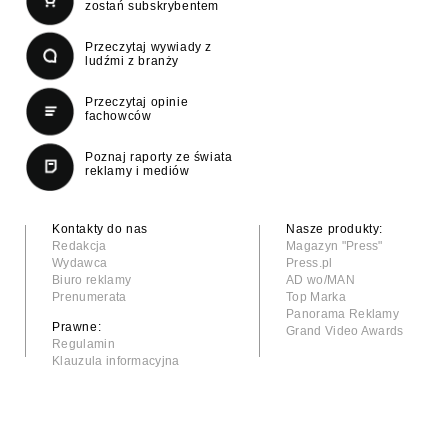
zostań subskrybentem
Przeczytaj wywiady z
ludźmi z branży
Przeczytaj opinie
fachowców
Poznaj raporty ze świata
reklamy i mediów
Kontakty do nas
Nasze produkty:
Redakcja
Magazyn "Press"
Wydawca
Press.pl
Biuro reklamy
AD wo/MAN
Prenumerata
Top Marka
Panorama Reklamy
Prawne:
Grand Video Awards
Regulamin
Klauzula informacyjna