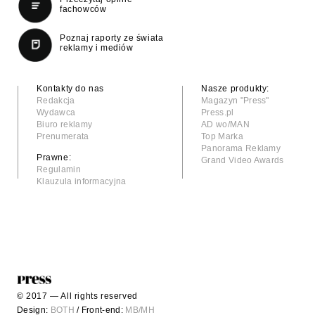
fachowców
Poznaj raporty ze świata
reklamy i mediów
Kontakty do nas
Nasze produkty:
Redakcja
Magazyn "Press"
Wydawca
Press.pl
Biuro reklamy
AD wo/MAN
Prenumerata
Top Marka
Panorama Reklamy
Prawne:
Grand Video Awards
Regulamin
Klauzula informacyjna
© 2017 — All rights reserved
Design:
BOTH
/ Front-end:
MB/MH