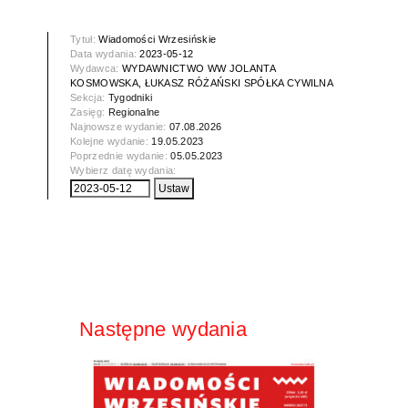
Tytuł:
Wiadomości Wrzesińskie
Data wydania:
2023-05-12
Wydawca:
WYDAWNICTWO WW JOLANTA
KOSMOWSKA, ŁUKASZ RÓŻAŃSKI SPÓŁKA CYWILNA
Sekcja:
Tygodniki
Zasięg:
Regionalne
Najnowsze wydanie:
07.08.2026
Kolejne wydanie:
19.05.2023
Poprzednie wydanie:
05.05.2023
Wybierz datę wydania:
Następne wydania