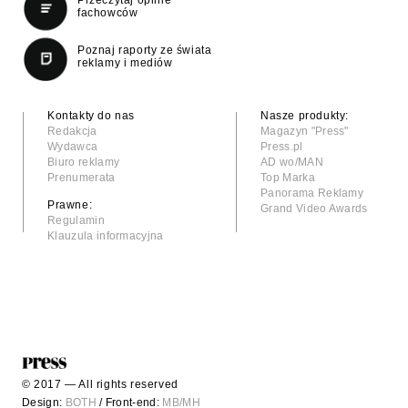
fachowców
Poznaj raporty ze świata
reklamy i mediów
Kontakty do nas
Nasze produkty:
Redakcja
Magazyn "Press"
Wydawca
Press.pl
Biuro reklamy
AD wo/MAN
Prenumerata
Top Marka
Panorama Reklamy
Prawne:
Grand Video Awards
Regulamin
Klauzula informacyjna
© 2017 — All rights reserved
Design:
BOTH
/ Front-end:
MB/MH