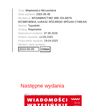
Tytuł:
Wiadomości Wrzesińskie
Data wydania:
2023-05-05
Wydawca:
WYDAWNICTWO WW JOLANTA
KOSMOWSKA, ŁUKASZ RÓŻAŃSKI SPÓŁKA CYWILNA
Sekcja:
Tygodniki
Zasięg:
Regionalne
Najnowsze wydanie:
07.08.2026
Kolejne wydanie:
12.05.2023
Poprzednie wydanie:
28.04.2023
Wybierz datę wydania:
Następne wydania