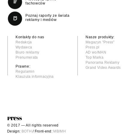
fachowców
Poznaj raporty ze świata
reklamy i mediów
Kontakty do nas
Nasze produkty:
Redakcja
Magazyn "Press"
Wydawca
Press.pl
Biuro reklamy
AD wo/MAN
Prenumerata
Top Marka
Panorama Reklamy
Prawne:
Grand Video Awards
Regulamin
Klauzula informacyjna
© 2017 — All rights reserved
Design:
BOTH
/ Front-end:
MB/MH