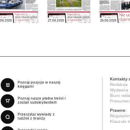
.06.2025
27.06.2025
26.06.2025
Kontakty 
Poznaj pozycje w naszej
Redakcja
księgarni
Wydawca
Biuro rek
Poznaj nasze płatne treści i
Prenumer
zostań subskrybentem
Prawne:
Przeczytaj wywiady z
Regulami
ludźmi z branży
Klauzula 