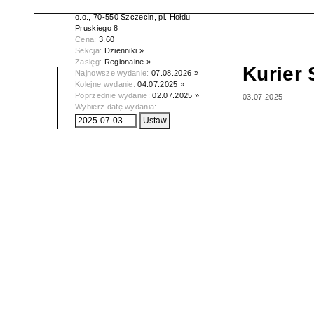
Wydawca:
Kurier Szczeciński spółka z
o.o., 70-550 Szczecin, pl. Hołdu
Pruskiego 8
Cena:
3,60
Sekcja:
Dzienniki »
Zasięg:
Regionalne »
Kurier 
Najnowsze wydanie:
07.08.2026 »
Kolejne wydanie:
04.07.2025 »
Poprzednie wydanie:
02.07.2025 »
03.07.2025
Wybierz datę wydania: