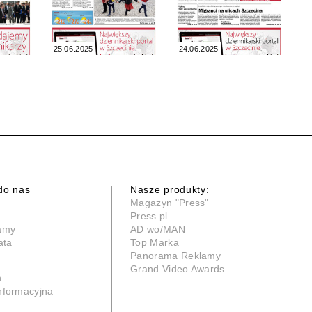
25.06.2025
24.06.2025
do nas
Nasze produkty:
Magazyn "Press"
Press.pl
lamy
AD wo/MAN
ata
Top Marka
Panorama Reklamy
Grand Video Awards
n
informacyjna