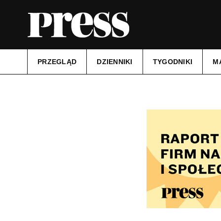
PRZEGLĄD
DZIENNIKI
TYGODNIKI
M
Tytuł:
Kurier Szczeciński
Data wydania:
03.07.2025