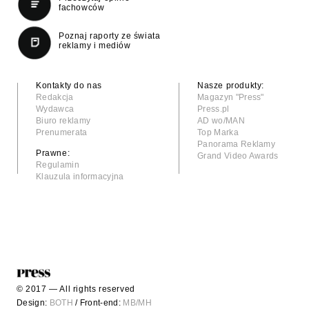
fachowców
Poznaj raporty ze świata
reklamy i mediów
Kontakty do nas
Nasze produkty:
Redakcja
Magazyn "Press"
Wydawca
Press.pl
Biuro reklamy
AD wo/MAN
Prenumerata
Top Marka
Panorama Reklamy
Prawne:
Grand Video Awards
Regulamin
Klauzula informacyjna
© 2017 — All rights reserved
Design:
BOTH
/ Front-end:
MB/MH