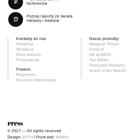
fachowców
Poznaj raporty ze świata
reklamy i mediów
Kontakty do nas
Nasze produkty:
Redakcja
Magazyn "Press"
Wydawca
Press.pl
Biuro reklamy
AD wo/MAN
Prenumerata
Top Marka
Panorama Reklamy
Prawne:
Grand Video Awards
Regulamin
Klauzula informacyjna
© 2017 — All rights reserved
Design:
BOTH
/ Front-end:
MB/MH