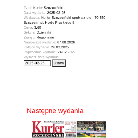
Tytuł:
Kurier Szczeciński
Data wydania:
2025-02-25
Wydawca:
Kurier Szczeciński spółka z o.o., 70-550
Szczecin, pl. Hołdu Pruskiego 8
Cena:
3,60
Sekcja:
Dzienniki
Zasięg:
Regionalne
Najnowsze wydanie:
07.08.2026
Kolejne wydanie:
26.02.2025
Poprzednie wydanie:
24.02.2025
Wybierz datę wydania:
Następne wydania