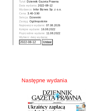
Tytuł:
Dziennik Gazeta Prawna
Data wydania:
2022-08-12
Wydawca:
Infor Biznes Sp. z o.o.
Cena:
3.40-3.90
Sekcja:
Dzienniki
Zasięg:
Ogólnopolskie
Najnowsze wydanie:
07.08.2026
Kolejne wydanie:
16.08.2022
Poprzednie wydanie:
11.08.2022
Wybierz datę wydania:
Następne wydania