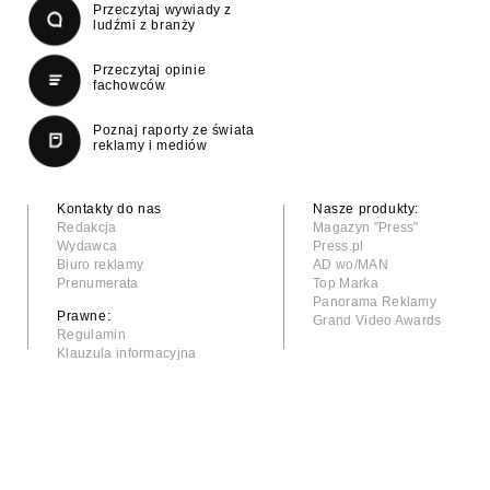
Przeczytaj wywiady z
ludźmi z branży
Przeczytaj opinie
fachowców
Poznaj raporty ze świata
reklamy i mediów
Kontakty do nas
Nasze produkty:
Redakcja
Magazyn "Press"
Wydawca
Press.pl
Biuro reklamy
AD wo/MAN
Prenumerata
Top Marka
Panorama Reklamy
Prawne:
Grand Video Awards
Regulamin
Klauzula informacyjna