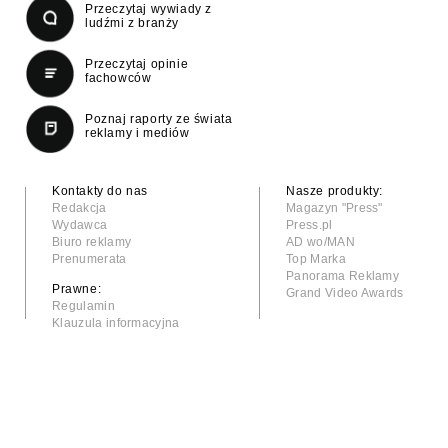
Przeczytaj wywiady z
ludźmi z branży
Przeczytaj opinie
fachowców
Poznaj raporty ze świata
reklamy i mediów
Kontakty do nas
Nasze produkty:
Redakcja
Magazyn "Press"
Wydawca
Press.pl
Biuro reklamy
AD wo/MAN
Prenumerata
Top Marka
Panorama Reklamy
Prawne:
Grand Video Awards
Regulamin
Klauzula informacyjna