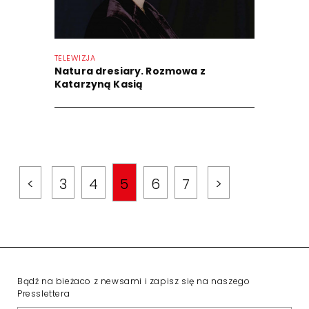
TELEWIZJA
Natura dresiary. Rozmowa z
Katarzyną Kasią
<
3
4
5
6
7
>
Bądź na bieżaco z newsami i zapisz się na naszego
Presslettera