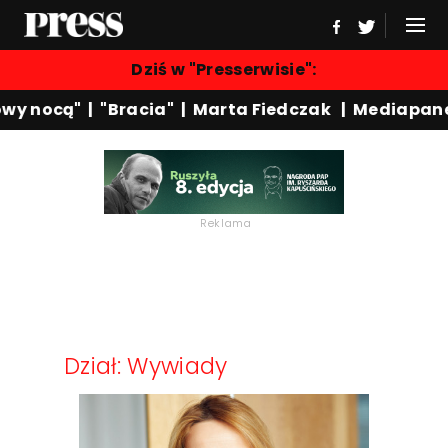
Dziś w "Presserwisie":
wy nocą"
|
"Bracia"
|
Marta Fiedczak
|
Mediapane
Reklama
Dział: Wywiady