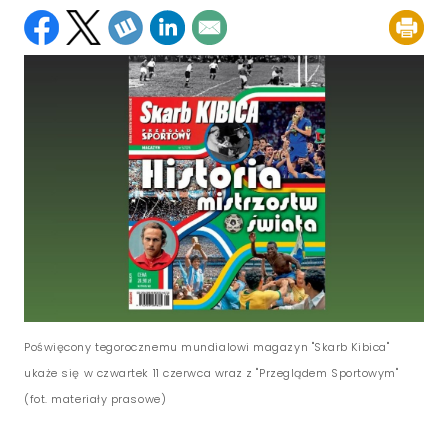
Poświęcony tegorocznemu mundialowi magazyn "Skarb Kibica"
ukaże się w czwartek 11 czerwca wraz z "Przeglądem Sportowym"
(fot. materiały prasowe)