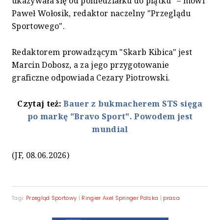
ukazywała się od poniedziałku do piątku" – mówi
Paweł Wołosik, redaktor naczelny "Przeglądu
Sportowego".
Redaktorem prowadzącym "Skarb Kibica" jest
Marcin Dobosz, a za jego przygotowanie
graficzne odpowiada Cezary Piotrowski.
Czytaj też:
Bauer z bukmacherem STS sięga
po markę "Bravo Sport". Powodem jest
mundial
(JF, 08.06.2026)
Tagi:
Przegląd Sportowy
|
Ringier Axel Springer Polska
|
prasa