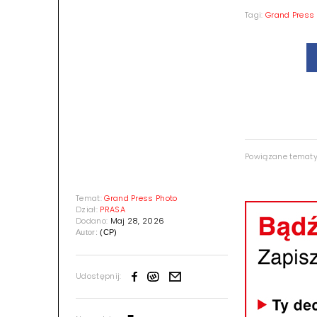
Tagi:
Grand Press 
Powiązane temat
Temat:
Grand Press Photo
Dział:
PRASA
Dodano:
Maj 28, 2026
Autor:
(CP)
Udostępnij: