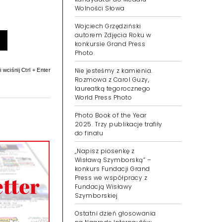
Wolności Słowa
Wojciech Grzędziński
autorem Zdjęcia Roku w
konkursie Grand Press
Photo
Nie jesteśmy z kamienia.
 wciśnij Ctrl + Enter
Rozmowa z Carol Guzy,
laureatką tegorocznego
World Press Photo
Photo Book of the Year
2025. Trzy publikacje trafiły
do finału
„Napisz piosenkę z
Wisławą Szymborską” –
konkurs Fundacji Grand
Press we współpracy z
Fundacją Wisławy
Szymborskiej
Ostatni dzień głosowania