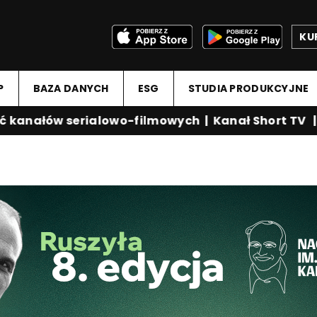
KU
P
BAZA DANYCH
ESG
STUDIA PRODUKCYJNE
anałów serialowo-filmowych
|
Kanał Short TV
|
Me