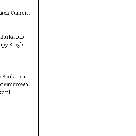
iach Current
utorka lub
upy Single
 Book – na
 premierowo
acji.