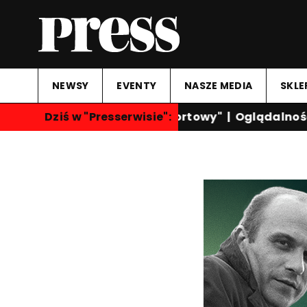
NEWSY
EVENTY
NASZE MEDIA
SKLE
Dziś w "Presserwisie":
"Przegląd Sportowy"
|
Oglądalność k