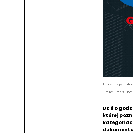
Transmisję gali o
Grand Press Phot
Dziś o godz
której poz
kategoriac
dokumental