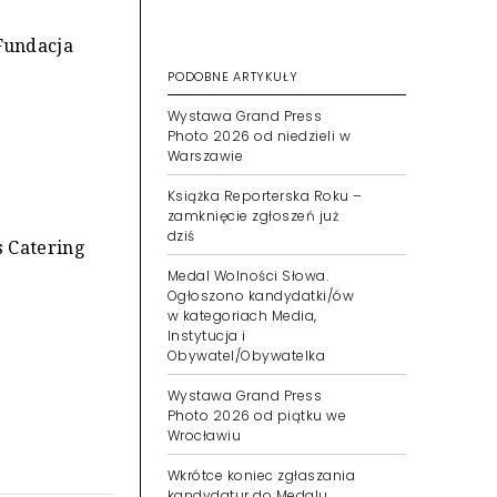
undacja
PODOBNE ARTYKUŁY
Wystawa Grand Press
Photo 2026 od niedzieli w
Warszawie
Książka Reporterska Roku –
zamknięcie zgłoszeń już
dziś
s Catering
Medal Wolności Słowa.
Ogłoszono kandydatki/ów
w kategoriach Media,
Instytucja i
Obywatel/Obywatelka
Wystawa Grand Press
Photo 2026 od piątku we
Wrocławiu
Wkrótce koniec zgłaszania
kandydatur do Medalu