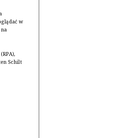
a
oglądać w
 na
(RPA),
en Schilt