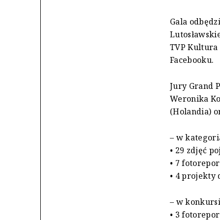
Gala odbędzi
Lutosławski
TVP Kultura 
Facebooku.
Jury Grand P
Weronika Ko
(Holandia) o
– w kategor
• 29 zdjęć p
• 7 fotorepor
• 4 projekty
– w konkurs
• 3 fotorepor