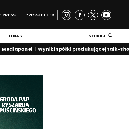
P PRESS
PRESSLETTER
O NAS
SZUKAJ
diapanel
|
Wyniki spółki produkującej talk-show 