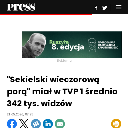
Reklama
"Sekielski wieczorową
porą" miał w TVP 1 średnio
342 tys. widzów
21.05.2026, 07:25