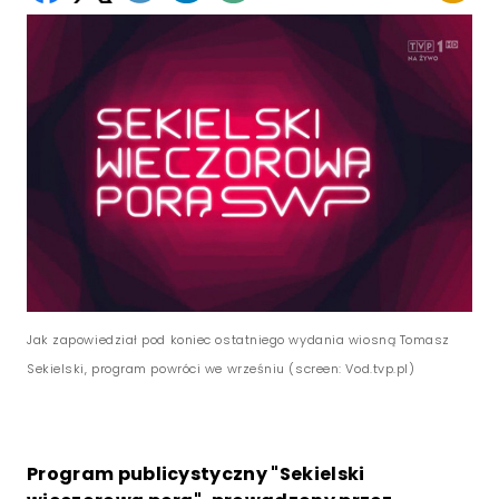
Jak zapowiedział pod koniec ostatniego wydania wiosną Tomasz
Sekielski, program powróci we wrześniu (screen: Vod.tvp.pl)
Program publicystyczny "Sekielski