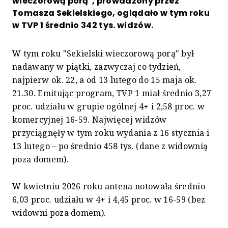
wieczorową porą", prowadzony przez
Tomasza Sekielskiego, oglądało w tym roku
w TVP 1 średnio 342 tys. widzów.
W tym roku "Sekielski wieczorową porą" był
nadawany w piątki, zazwyczaj co tydzień,
najpierw ok. 22, a od 13 lutego do 15 maja ok.
21.30. Emitując program, TVP 1 miał średnio 3,27
proc. udziału w grupie ogólnej 4+ i 2,58 proc. w
komercyjnej 16-59. Najwięcej widzów
przyciągnęły w tym roku wydania z 16 stycznia i
13 lutego – po średnio 458 tys. (dane z widownią
poza domem).
W kwietniu 2026 roku antena notowała średnio
6,03 proc. udziału w 4+ i 4,45 proc. w 16-59 (bez
widowni poza domem).