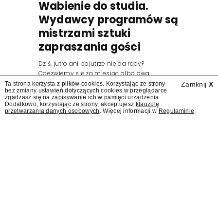
Wabienie do studia.
Wydawcy programów są
mistrzami sztuki
zapraszania gości
Dziś, jutro ani pojutrze nie da rady?
Odezwiemy się za miesiąc albo dwa.
Wydawcy programów są mistrzami sztuki
Ta strona korzysta z plików cookies. Korzystając ze strony
Zamknij
X
bez zmiany ustawień dotyczących cookies w przeglądarce
zapraszania gości.
zgadzasz się na zapisywanie ich w pamięci urządzenia.
Dodatkowo, korzystając ze strony, akceptujesz
klauzulę
przetwarzania danych osobowych
. Więcej informacji w
Regulaminie
.