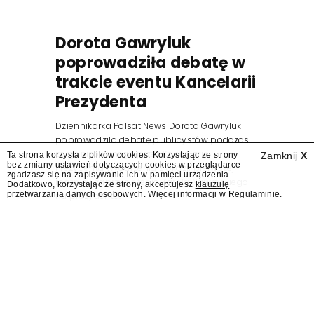
Dorota Gawryluk
poprowadziła debatę w
trakcie eventu Kancelarii
Prezydenta
Dziennikarka Polsat News Dorota Gawryluk
poprowadziła debatę publicystów podczas
zorganizowanego przez Kancelarię
Ta strona korzysta z plików cookies. Korzystając ze strony
Zamknij
X
bez zmiany ustawień dotyczących cookies w przeglądarce
Prezydenta wydarzenia z okazji pierwszej
zgadzasz się na zapisywanie ich w pamięci urządzenia.
rocznicy zaprzysiężenia Karola Nawrockiego
Dodatkowo, korzystając ze strony, akceptujesz
klauzulę
przetwarzania danych osobowych
. Więcej informacji w
Regulaminie
.
na prezydenta.