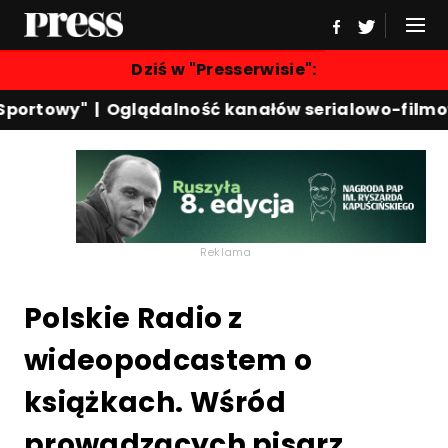
Dziś w "Presserwisie":
portowy"
|
Oglądalność kanałów serialowo-filmow
Reklama
Polskie Radio z
wideopodcastem o
książkach. Wśród
prowadzących pisarz