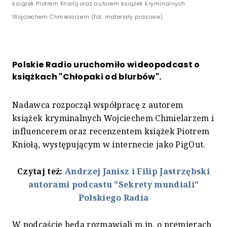
książek Piotrem Kniołą oraz autorem książek kryminalnych
Wojciechem Chmielarzem (fot. materiały prasowe)
Polskie Radio uruchomiło wideopodcast o
książkach "Chłopaki od blurbów".
Nadawca rozpoczął współpracę z autorem
książek kryminalnych Wojciechem Chmielarzem i
influencerem oraz recenzentem książek Piotrem
Kniołą, występującym w internecie jako PigOut.
Czytaj też:
Andrzej Janisz i Filip Jastrzębski
autorami podcastu "Sekrety mundiali"
Polskiego Radia
W podcaście będą rozmawiali m.in. o premierach