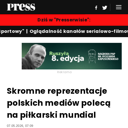
Dziś w "Presserwisie":
portowy"
|
Oglądalność kanałów serialowo-filmow
Reklama
Skromne reprezentacje
polskich mediów polecą
na piłkarski mundial
07.05.2026, 07:09