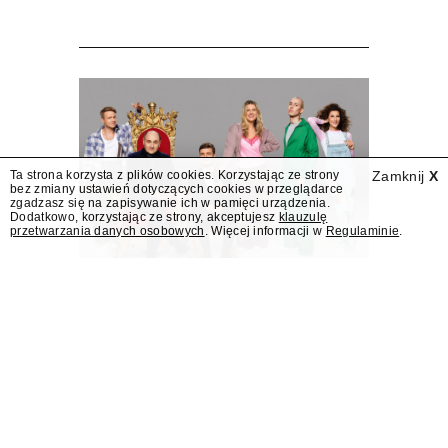
Polsat z "Lego Masters" i
nowym programem
Bogdana
Rymanowskiego
Program publicystyczny Bogdana
Rymanowskiego i teleturniej
muzyczny "Hitster. Muzyczna gra przebojów"
Ta strona korzysta z plików cookies. Korzystając ze strony
Zamknij
X
bez zmiany ustawień dotyczących cookies w przeglądarce
znajdą się wśród jesiennych nowości Polsatu.
zgadzasz się na zapisywanie ich w pamięci urządzenia.
Polsat przejmuje od TVN program "Lego
Dodatkowo, korzystając ze strony, akceptujesz
klauzulę
przetwarzania danych osobowych
. Więcej informacji w
Regulaminie
.
Masters".