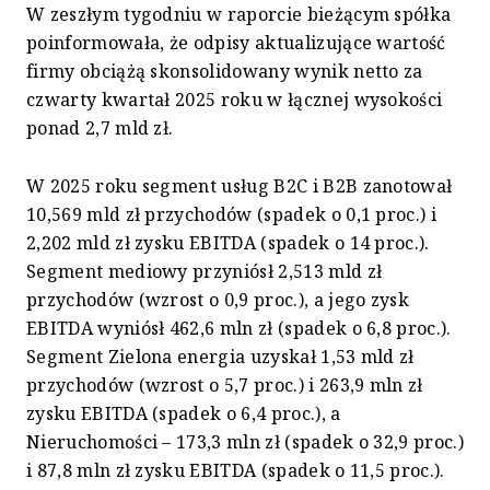
W zeszłym tygodniu w raporcie bieżącym spółka
poinformowała, że odpisy aktualizujące wartość
firmy obciążą skonsolidowany wynik netto za
czwarty kwartał 2025 roku w łącznej wysokości
ponad 2,7 mld zł.
W 2025 roku segment usług B2C i B2B zanotował
10,569 mld zł przychodów (spadek o 0,1 proc.) i
2,202 mld zł zysku EBITDA (spadek o 14 proc.).
Segment mediowy przyniósł 2,513 mld zł
przychodów (wzrost o 0,9 proc.), a jego zysk
EBITDA wyniósł 462,6 mln zł (spadek o 6,8 proc.).
Segment Zielona energia uzyskał 1,53 mld zł
przychodów (wzrost o 5,7 proc.) i 263,9 mln zł
zysku EBITDA (spadek o 6,4 proc.), a
Nieruchomości – 173,3 mln zł (spadek o 32,9 proc.)
i 87,8 mln zł zysku EBITDA (spadek o 11,5 proc.).