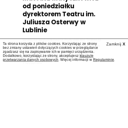
od poniedziałku
dyrektorem Teatru im.
Juliusza Osterwy w
Lublinie
Mateusz Matyszkowicz, były prezes Telewizji
Ta strona korzysta z plików cookies. Korzystając ze strony
Zamknij
X
Polskiej, w poniedziałek 10 sierpnia obejmie
bez zmiany ustawień dotyczących cookies w przeglądarce
stanowisko dyrektora Teatru im. Juliusza
zgadzasz się na zapisywanie ich w pamięci urządzenia.
Dodatkowo, korzystając ze strony, akceptujesz
klauzulę
Osterwy w Lublinie – dowiedział się
przetwarzania danych osobowych
. Więcej informacji w
Regulaminie
.
"Presserwis".