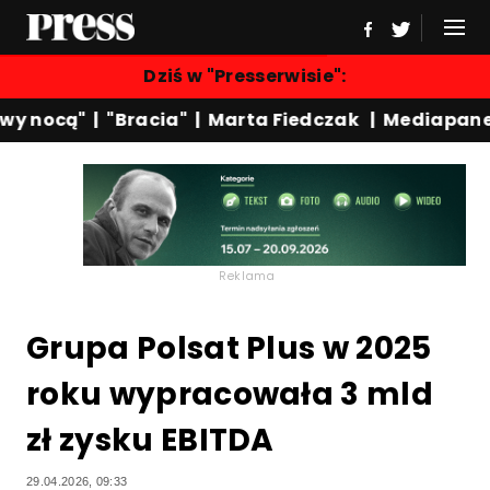
Dziś w "Presserwisie":
y nocą"
|
"Bracia"
|
Marta Fiedczak
|
Mediapanel
Reklama
Grupa Polsat Plus w 2025
roku wypracowała 3 mld
zł zysku EBITDA
29.04.2026, 09:33