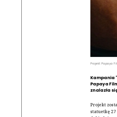
Projekt Papaya Fi
Kampania "
Papaya Film
znalazła si
Projekt zost
statuetkę 27