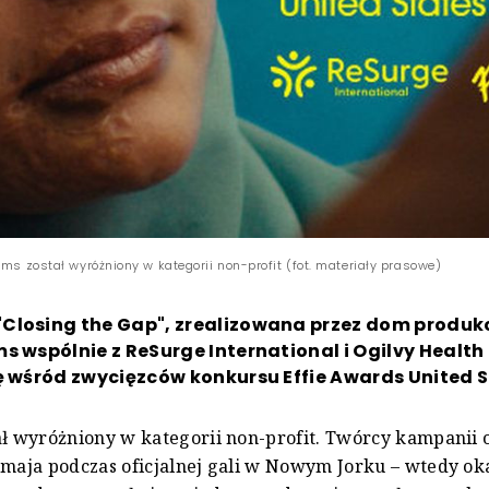
lms został wyróżniony w kategorii non-profit (fot. materiały prasowe)
Closing the Gap", zrealizowana przez dom produk
s wspólnie z ReSurge International i Ogilvy Health
ę wśród zwycięzców konkursu Effie Awards United S
ał wyróżniony w kategorii non-profit. Twórcy kampanii 
 maja podczas oficjalnej gali w Nowym Jorku – wtedy oka