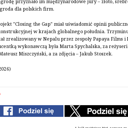
grodę przyznało im międzynarodowe jury – złoto, srebro
groda dla polskich firm.
ojekt "Closing the Gap" miał uświadomić opinii publiczne
konstrukcyjnej w krajach globalnego południa. Trzymi
tał zrealizowany w Nepalu przez zespoły Papaya Films i
ucentką wykonawczą była Marta Spychalska, za reżyseri
ateusz Miszczyński, a za zdjęcia – Jakub Stoszek.
2026)
s