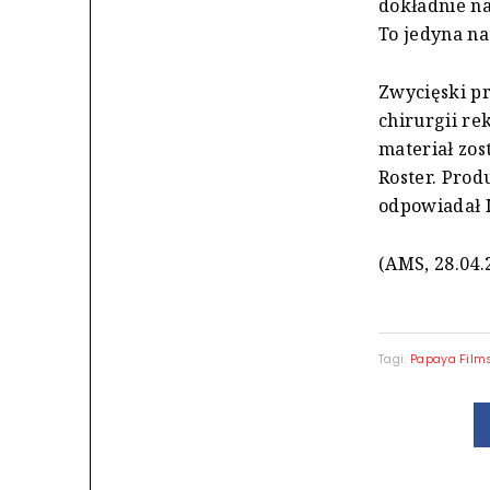
dokładnie na
To jedyna na
Zwycięski pr
chirurgii re
materiał zos
Roster. Prod
odpowiadał M
(AMS, 28.04.
Tagi:
Papaya Film