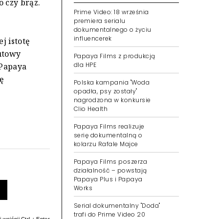
 czy brąz.
Prime Video: 18 września
premiera serialu
dokumentalnego o życiu
influencerek
j istotę
Papaya Films z produkcją
nutowy
dla HPE
 Papaya
ę
Polska kampania "Woda
opadła, psy zostały"
nagrodzona w konkursie
Clio Health
Papaya Films realizuje
serię dokumentalną o
kolarzu Rafale Majce
Papaya Films poszerza
działalność – powstają
Papaya Plus i Papaya
Works
Serial dokumentalny "Doda"
trafi do Prime Video 20