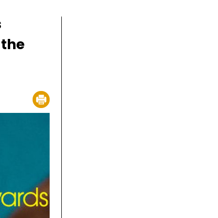
s
 the