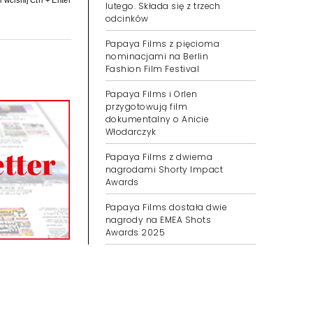
lutego. Składa się z trzech
 wciśnij Ctrl + Enter
odcinków
Papaya Films z pięcioma
nominacjami na Berlin
Fashion Film Festival
Papaya Films i Orlen
przygotowują film
dokumentalny o Anicie
Włodarczyk
Papaya Films z dwiema
nagrodami Shorty Impact
Awards
Papaya Films dostała dwie
nagrody na EMEA Shots
Awards 2025