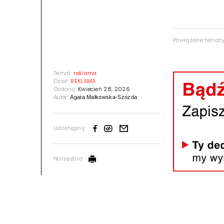
Powiązane temat
Temat:
reklama
Dział:
REKLAMA
Dodano:
Kwiecień 28, 2026
Autor:
Agata Małkowska-Szozda
Udostępnij:
Narzędzia: