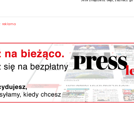
* Jeśli znajdziesz błąd, zaznacz go i
y:
reklama