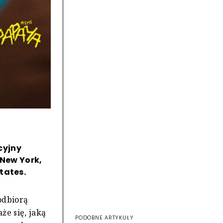
cyjny
 New York,
tates.
odbiorą
że się, jaką
PODOBNE ARTYKUŁY