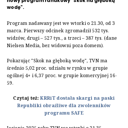
nowy program randkowy "Skok na głęboką
wodę".
Program nadawany jest we wtorki o 21.30, od 3
marca. Pierwszy odcinek zgromadził 532 tys.
widzów, drugi – 527 tys., a trzeci – 387 tys. (dane
Nielsen Media, bez widowni poza domem).
Pokazując "Skok na głęboką wodę", TVN ma
średnio 5,02 proc. udziału w rynku w grupie
ogólnej 4+ i 6,37 proc. w grupie komercyjnej 16-
59.
Czytaj też:
KRRiT dostała skargi na paski
Republiki obraźliwe dla zwolenników
programu SAFE
Jesienią 2025 roku TVN we wtorki o 21.35