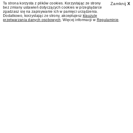
Wydawcy programów są mistrzami sztuki
Ta strona korzysta z plików cookies. Korzystając ze strony
Zamknij
X
bez zmiany ustawień dotyczących cookies w przeglądarce
zapraszania gości.
zgadzasz się na zapisywanie ich w pamięci urządzenia.
Dodatkowo, korzystając ze strony, akceptujesz
klauzulę
przetwarzania danych osobowych
. Więcej informacji w
Regulaminie
.