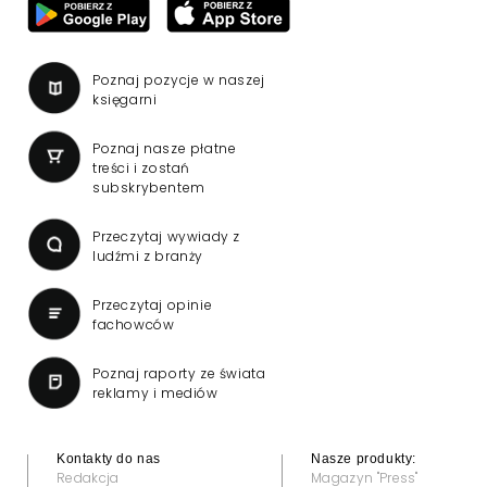
Wniosek o przedłużenie
koncesji dla TVN 24 BiS
wpłynął do KRRiT
TVN SA wystąpiła do Krajowej Rady Radiofonii
i Telewizji o przedłużenie koncesji kablowo-
satelitarnej dla telewizji TVN 24 BiS –
dowiedział się "Presserwis".