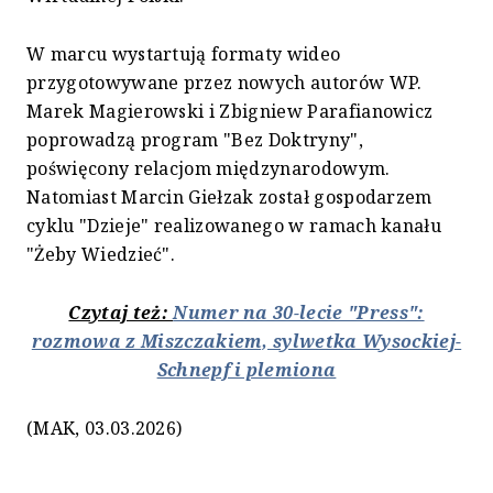
W marcu wystartują formaty wideo
przygotowywane przez nowych autorów WP.
Marek Magierowski i Zbigniew Parafianowicz
poprowadzą program "Bez Doktryny",
poświęcony relacjom międzynarodowym.
Natomiast Marcin Giełzak został gospodarzem
cyklu "Dzieje" realizowanego w ramach kanału
"Żeby Wiedzieć".
Czytaj też:
Numer na 30-lecie "Press":
rozmowa z Miszczakiem, sylwetka Wysockiej-
Schnepf i plemiona
(MAK, 03.03.2026)