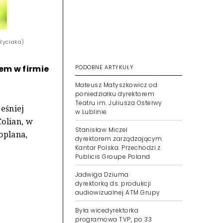
Ryciaka)
rem w firmie
PODOBNE ARTYKUŁY
Mateusz Matyszkowicz od
poniedziałku dyrektorem
Teatru im. Juliusza Osterwy
ześniej
w Lublinie
Colian, w
Stanisław Miczel
oplana,
dyrektorem zarządzającym
Kantar Polska. Przechodzi z
Publicis Groupe Poland
Jadwiga Dziuma
dyrektorką ds. produkcji
audiowizualnej ATM Grupy
Była wicedyrektorka
programowa TVP, po 33