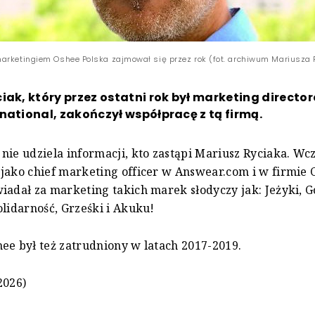
arketingiem Oshee Polska zajmował się przez rok (fot. archiwum Mariusza 
iak, który przez ostatni rok był marketing directo
national, zakończył współpracę z tą firmą.
nie udziela informacji, kto zastąpi Mariusz Ryciaka. Wc
jako chief marketing officer w Answear.com i w firmie 
iadał za marketing takich marek słodyczy jak: Jeżyki, G
olidarność, Grześki i Akuku!
ee był też zatrudniony w latach 2017-2019.
2026)