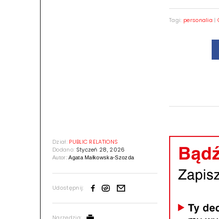
Tagi:
personalia
|
Dział:
PUBLIC RELATIONS
Dodano:
Styczeń 28, 2026
Autor:
Agata Małkowska-Szozda
Udostępnij:
Narzędzia: