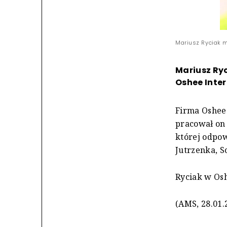
Mariusz Ryciak m
Mariusz Ryc
Oshee Inter
Firma Oshee 
pracował on 
której odpow
Jutrzenka, S
Ryciak w Osh
(AMS, 28.01.