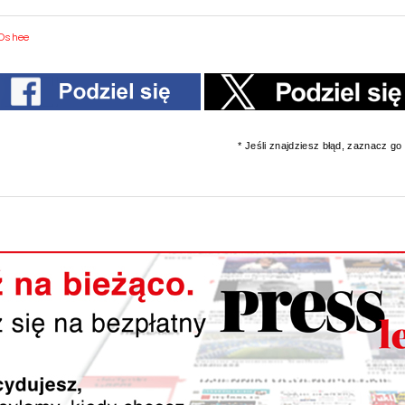
Oshee
* Jeśli znajdziesz błąd, zaznacz go i