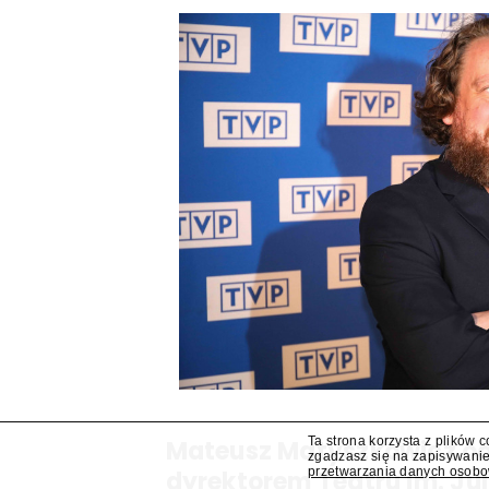
Ta strona korzysta z plików 
Mateusz Matyszkowicz od
zgadzasz się na zapisywanie
przetwarzania danych osob
dyrektorem Teatru im. Ju