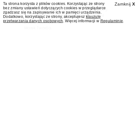
informacyjnego w Polsce. Na ten dzień
Ta strona korzysta z plików cookies. Korzystając ze strony
Zamknij
X
bez zmiany ustawień dotyczących cookies w przeglądarce
zaplanowano finał urodzinowej trasy stacji
zgadzasz się na zapisywanie ich w pamięci urządzenia.
"Jesteśmy stąd". 25 lat TVN 24 dla Press.pl
Dodatkowo, korzystając ze strony, akceptujesz
klauzulę
przetwarzania danych osobowych
. Więcej informacji w
Regulaminie
.
podsumowują Jarosław Kuźniar, Tomasz Lis i
Marek Twaróg.