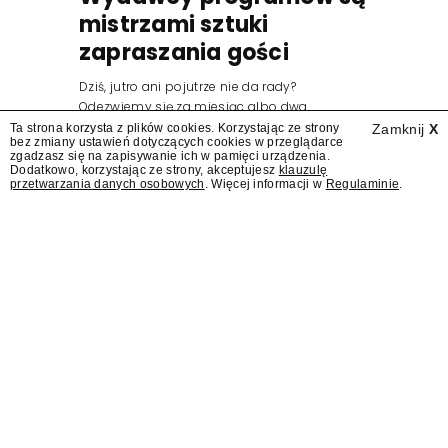
mistrzami sztuki
zapraszania gości
Dziś, jutro ani pojutrze nie da rady?
Odezwiemy się za miesiąc albo dwa.
Wydawcy programów są mistrzami sztuki
Ta strona korzysta z plików cookies. Korzystając ze strony
Zamknij
X
bez zmiany ustawień dotyczących cookies w przeglądarce
zapraszania gości.
zgadzasz się na zapisywanie ich w pamięci urządzenia.
Dodatkowo, korzystając ze strony, akceptujesz
klauzulę
przetwarzania danych osobowych
. Więcej informacji w
Regulaminie
.