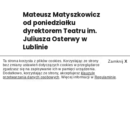
Mateusz Matyszkowicz
od poniedziałku
dyrektorem Teatru im.
Juliusza Osterwy w
Lublinie
Mateusz Matyszkowicz, były prezes Telewizji
Ta strona korzysta z plików cookies. Korzystając ze strony
Zamknij
X
Polskiej, w poniedziałek 10 sierpnia obejmie
bez zmiany ustawień dotyczących cookies w przeglądarce
stanowisko dyrektora Teatru im. Juliusza
zgadzasz się na zapisywanie ich w pamięci urządzenia.
Dodatkowo, korzystając ze strony, akceptujesz
klauzulę
Osterwy w Lublinie – dowiedział się
przetwarzania danych osobowych
. Więcej informacji w
Regulaminie
.
"Presserwis".