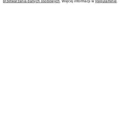
przetwarzania danych osobowych
. Więcej informacji w
Regulaminie
.
AI Act wprowadza dla
branży reklamowej nowy
standard