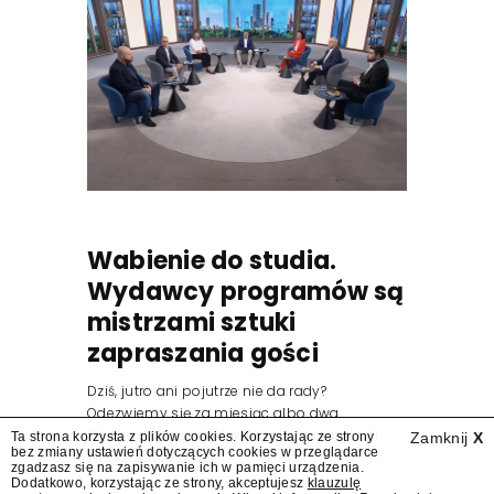
Wabienie do studia.
Wydawcy programów są
mistrzami sztuki
zapraszania gości
Dziś, jutro ani pojutrze nie da rady?
Odezwiemy się za miesiąc albo dwa.
Wydawcy programów są mistrzami sztuki
Ta strona korzysta z plików cookies. Korzystając ze strony
Zamknij
X
bez zmiany ustawień dotyczących cookies w przeglądarce
zapraszania gości.
zgadzasz się na zapisywanie ich w pamięci urządzenia.
Dodatkowo, korzystając ze strony, akceptujesz
klauzulę