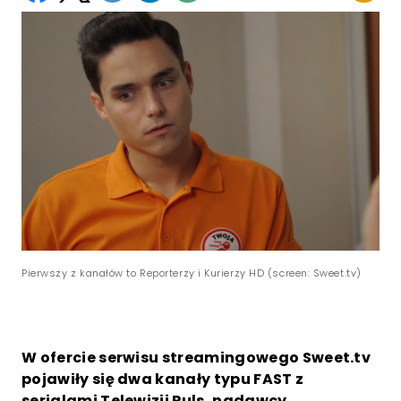
Pierwszy z kanałów to Reporterzy i Kurierzy HD (screen: Sweet.tv)
W ofercie serwisu streamingowego Sweet.tv
pojawiły się dwa kanały typu FAST z
serialami Telewizji Puls, nadawcy