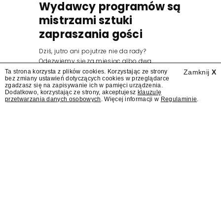
Wydawcy programów są
mistrzami sztuki
zapraszania gości
Dziś, jutro ani pojutrze nie da rady?
Odezwiemy się za miesiąc albo dwa.
Wydawcy programów są mistrzami sztuki
Ta strona korzysta z plików cookies. Korzystając ze strony
Zamknij
X
bez zmiany ustawień dotyczących cookies w przeglądarce
zapraszania gości.
zgadzasz się na zapisywanie ich w pamięci urządzenia.
Dodatkowo, korzystając ze strony, akceptujesz
klauzulę
przetwarzania danych osobowych
. Więcej informacji w
Regulaminie
.