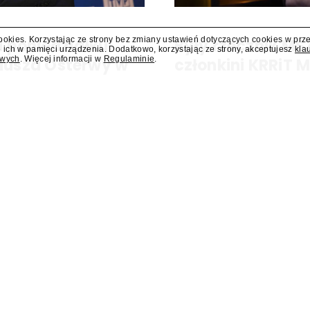
cookies. Korzystając ze strony bez zmiany ustawień dotyczących cookies w prz
 poniedziałku
Były rzecznik MS
 ich w pamięci urządzenia. Dodatkowo, korzystając ze strony, akceptujesz
kla
owych
. Więcej informacji w
Regulaminie
.
liusza Osterwy w
członkini KRRiT 
Do Krajowej Rady Radiofonii i Te
Ministerstwa Spraw Zagraniczn
kiej, w poniedziałek 10 sierpnia
dowiedział się "Presserwis".
za Osterwy w Lublinie – dowiedział
dzie nowa lista wydarzeń
Dostawcy VOD wpłacili do