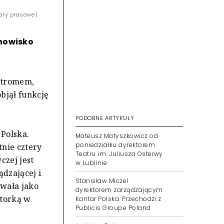
iały prasowe)
anowisko
stromem,
bjął funkcję
PODOBNE ARTYKUŁY
 Polska.
Mateusz Matyszkowicz od
poniedziałku dyrektorem
tnie cztery
Teatru im. Juliusza Osterwy
czej jest
w Lublinie
ądzającej i
Stanisław Miczel
owała jako
dyrektorem zarządzającym
ntorką w
Kantar Polska. Przechodzi z
Publicis Groupe Poland