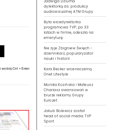
Jadwiga Dziuma
dyrektorką ds. produkcji
audiowizualnej ATM Grupy
Była wicedyrektorka
programowa TVP, po 33
latach w firmie, odeszła na
emeryturę
Nie żyje Zbigniew Święch -
dziennikarz, popularyzator
nauki i historii
Kara Becker wicenaczelną
 wciśnij Ctrl + Enter
Onet Lifestyle
Monika Kozińska i Mateusz
Chariasz awansowali w
biurze reklamy Grupy
Eurozet
Jakub Bolewicz został
head of social media TVP
Sport