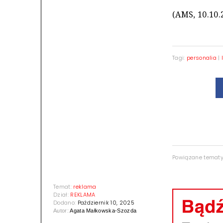
(AMS, 10.10.
Tagi:
personalia
|
Powiązane temat
Temat:
reklama
Dział:
REKLAMA
Dodano:
Październik 10, 2025
Autor:
Agata Małkowska-Szozda