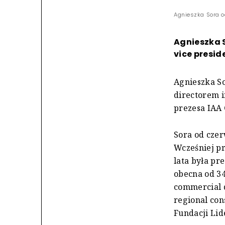
Agnieszka Sora o
Agnieszka 
vice presid
Agnieszka S
directorem 
prezesa IAA 
Sora od czer
Wcześniej pr
lata była pr
obecna od 34
commercial d
regional con
Fundacji Lid