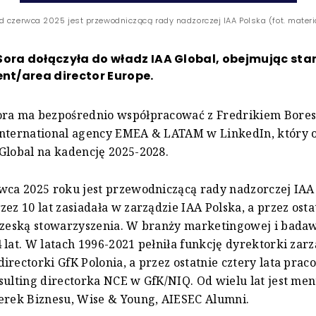
d czerwca 2025 jest przewodniczącą rady nadzorczej IAA Polska (fot. mater
Sora dołączyła do władz IAA Global, obejmując st
ent/area director Europe.
ora ma bezpośrednio współpracować z Fredrikiem Bore
international agency EMEA & LATAM w LinkedIn, który o
Global na kadencję 2025-2028.
wca 2025 roku jest przewodniczącą rady nadzorczej IAA
zez 10 lat zasiadała w zarządzie IAA Polska, a przez osta
ezeską stowarzyszenia. W branży marketingowej i badaw
 lat. W latach 1996-2021 pełniła funkcję dyrektorki zarz
irectorki GfK Polonia, a przez ostatnie cztery lata prac
sulting directorka NCE w GfK/NIQ. Od wielu lat jest me
erek Biznesu, Wise & Young, AIESEC Alumni.