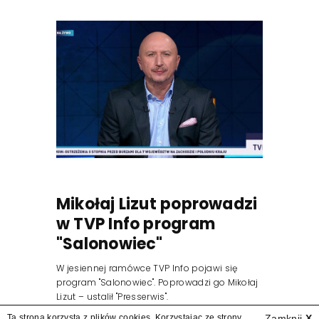
Mikołaj Lizut poprowadzi
w TVP Info program
"Salonowiec"
W jesiennej ramówce TVP Info pojawi się
program "Salonowiec". Poprowadzi go Mikołaj
Lizut – ustalił "Presserwis".
Ta strona korzysta z plików cookies. Korzystając ze strony
Zamknij
X