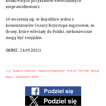
konkretnych przykładów ewentualnych
nieprawidłowości.
10 września np. w Republice jeden z
komentatorów Cezary Krysztopa sugerował, że
drony, które wleciały do Polski, niekoniecznie
mogą być rosyjskie.
(MNIE, 14.09.2025)
Tagi:
Tadeusz Kowalski
|
Telewizja Republika
|
TVN 24
|
TVP Info
|
Polsat
News
|
wPolsce24
|
KRRiT