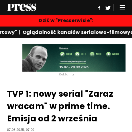
Dziś w "Presserwisie":
towy"
|
Oglądalność kanałów serialowo-filmowych
Reklama
TVP 1: nowy serial "Zaraz
wracam" w prime time.
Emisja od 2 września
07.08.2025, 07:09