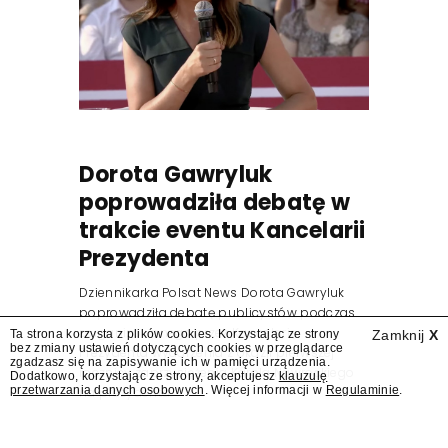
Dorota Gawryluk
poprowadziła debatę w
trakcie eventu Kancelarii
Prezydenta
Dziennikarka Polsat News Dorota Gawryluk
poprowadziła debatę publicystów podczas
zorganizowanego przez Kancelarię
Ta strona korzysta z plików cookies. Korzystając ze strony
Zamknij
X
bez zmiany ustawień dotyczących cookies w przeglądarce
Prezydenta wydarzenia z okazji pierwszej
zgadzasz się na zapisywanie ich w pamięci urządzenia.
rocznicy zaprzysiężenia Karola Nawrockiego
Dodatkowo, korzystając ze strony, akceptujesz
klauzulę
przetwarzania danych osobowych
. Więcej informacji w
Regulaminie
.
na prezydenta.