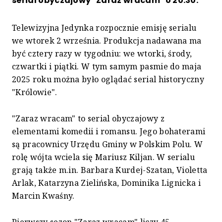
serial obyczajowy "Zaraz wracam" o 20.30.
Telewizyjna Jedynka rozpocznie emisję serialu
we wtorek 2 września. Produkcja nadawana ma
być cztery razy w tygodniu: we wtorki, środy,
czwartki i piątki. W tym samym pasmie do maja
2025 roku można było oglądać serial historyczny
"Królowie".
"Zaraz wracam" to serial obyczajowy z
elementami komedii i romansu. Jego bohaterami
są pracownicy Urzędu Gminy w Polskim Polu. W
rolę wójta wciela się Mariusz Kiljan. W serialu
grają także m.in. Barbara Kurdej-Szatan, Violetta
Arlak, Katarzyna Zielińska, Dominika Lignicka i
Marcin Kwaśny.
Pierwszy sezon "Zaraz wracam" liczy 45