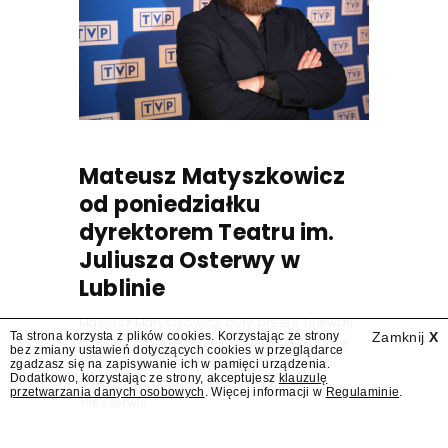
Mateusz Matyszkowicz
od poniedziałku
dyrektorem Teatru im.
Juliusza Osterwy w
Lublinie
Mateusz Matyszkowicz, były prezes Telewizji
Ta strona korzysta z plików cookies. Korzystając ze strony
Zamknij
X
Polskiej, w poniedziałek 10 sierpnia obejmie
bez zmiany ustawień dotyczących cookies w przeglądarce
stanowisko dyrektora Teatru im. Juliusza
zgadzasz się na zapisywanie ich w pamięci urządzenia.
Dodatkowo, korzystając ze strony, akceptujesz
klauzulę
Osterwy w Lublinie – dowiedział się
przetwarzania danych osobowych
. Więcej informacji w
Regulaminie
.
"Presserwis".