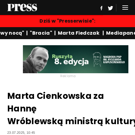
Dziś w "Presserwisie":
y nocą"
|
"Bracia"
|
Marta Fiedczak
|
Mediapanel
Reklama
Marta Cienkowska za
Hannę
Wróblewską ministrą kultur
23.07.2025, 10:45