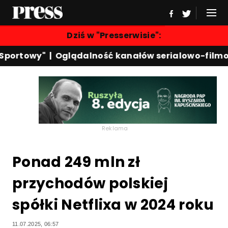
Dziś w "Presserwisie":
portowy"
|
Oglądalność kanałów serialowo-filmow
Reklama
Ponad 249 mln zł
przychodów polskiej
spółki Netflixa w 2024 roku
11.07.2025, 06:57