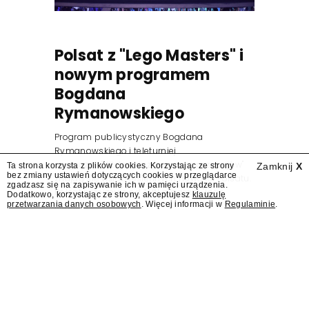
Polsat z "Lego Masters" i
nowym programem
Bogdana
Rymanowskiego
Program publicystyczny Bogdana
Rymanowskiego i teleturniej
muzyczny "Hitster. Muzyczna gra przebojów"
Ta strona korzysta z plików cookies. Korzystając ze strony
Zamknij
X
bez zmiany ustawień dotyczących cookies w przeglądarce
znajdą się wśród jesiennych nowości Polsatu.
zgadzasz się na zapisywanie ich w pamięci urządzenia.
Polsat przejmuje od TVN program "Lego
Dodatkowo, korzystając ze strony, akceptujesz
klauzulę
przetwarzania danych osobowych
. Więcej informacji w
Regulaminie
.
Masters".