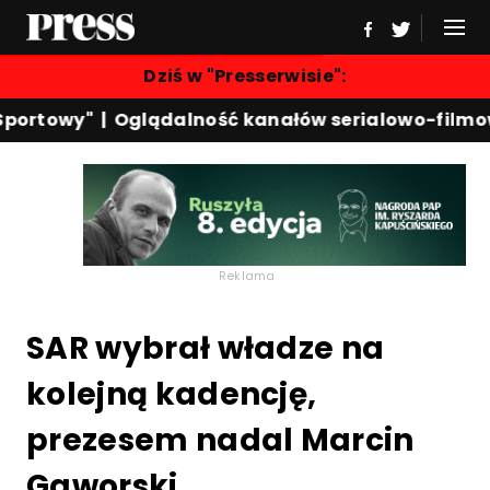
Dziś w "Presserwisie":
portowy"
|
Oglądalność kanałów serialowo-filmow
Reklama
SAR wybrał władze na
kolejną kadencję,
prezesem nadal Marcin
Gaworski