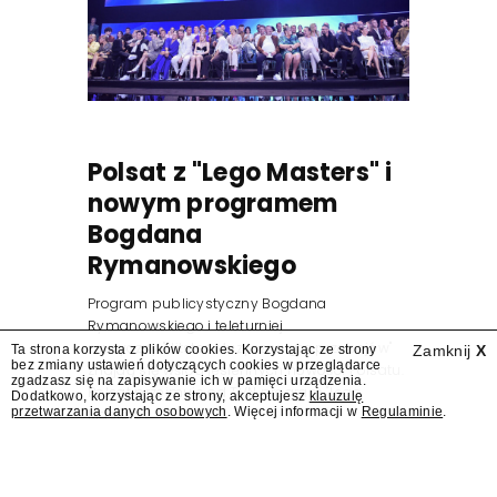
Polsat z "Lego Masters" i
nowym programem
Bogdana
Rymanowskiego
Program publicystyczny Bogdana
Rymanowskiego i teleturniej
muzyczny "Hitster. Muzyczna gra przebojów"
Ta strona korzysta z plików cookies. Korzystając ze strony
Zamknij
X
bez zmiany ustawień dotyczących cookies w przeglądarce
znajdą się wśród jesiennych nowości Polsatu.
zgadzasz się na zapisywanie ich w pamięci urządzenia.
Polsat przejmuje od TVN program "Lego
Dodatkowo, korzystając ze strony, akceptujesz
klauzulę
przetwarzania danych osobowych
. Więcej informacji w
Regulaminie
.
Masters".