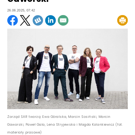
26.06.2025, 07:42
Zarząd SAR tworzą: Ewa Góralska, Marcin Sosiński, Marcin
Gaworski, Paweł Gala, Lena Stryjewska i Magda Kolankiewicz (fot.
materiały prasowe)