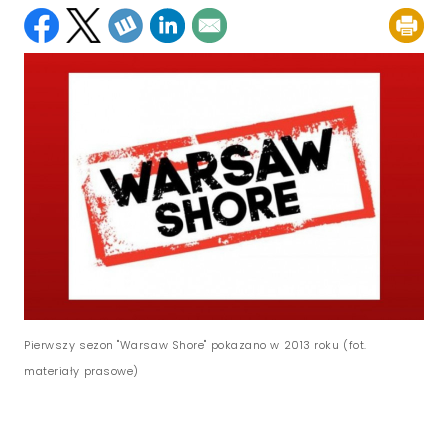
Pierwszy sezon "Warsaw Shore" pokazano w 2013 roku (fot.
materiały prasowe)