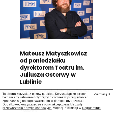
Mateusz Matyszkowicz
od poniedziałku
dyrektorem Teatru im.
Juliusza Osterwy w
Lublinie
Mateusz Matyszkowicz, były prezes Telewizji
Ta strona korzysta z plików cookies. Korzystając ze strony
Zamknij
X
Polskiej, w poniedziałek 10 sierpnia obejmie
bez zmiany ustawień dotyczących cookies w przeglądarce
stanowisko dyrektora Teatru im. Juliusza
zgadzasz się na zapisywanie ich w pamięci urządzenia.
Dodatkowo, korzystając ze strony, akceptujesz
klauzulę
Osterwy w Lublinie – dowiedział się
przetwarzania danych osobowych
. Więcej informacji w
Regulaminie
.
"Presserwis".