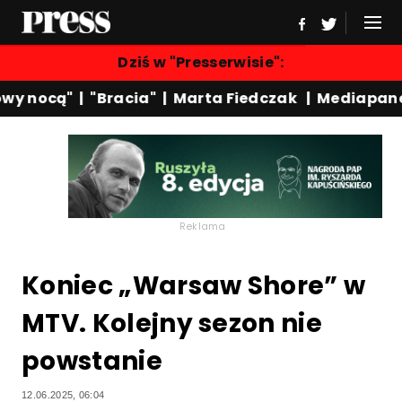
Dziś w "Presserwisie":
y nocą"
|
"Bracia"
|
Marta Fiedczak
|
Mediapanel
Reklama
Koniec „Warsaw Shore” w
MTV. Kolejny sezon nie
powstanie
12.06.2025, 06:04