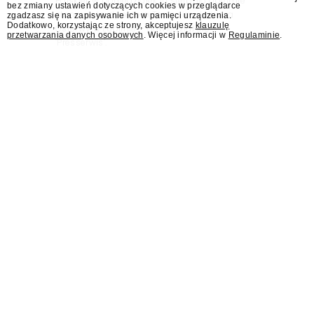
Polskiej, w poniedziałek 10 sierpnia obejmie
bez zmiany ustawień dotyczących cookies w przeglądarce
stanowisko dyrektora Teatru im. Juliusza
zgadzasz się na zapisywanie ich w pamięci urządzenia.
Dodatkowo, korzystając ze strony, akceptujesz
klauzulę
Osterwy w Lublinie – dowiedział się
przetwarzania danych osobowych
. Więcej informacji w
Regulaminie
.
"Presserwis".
Były rzecznik MSZ Łukasz