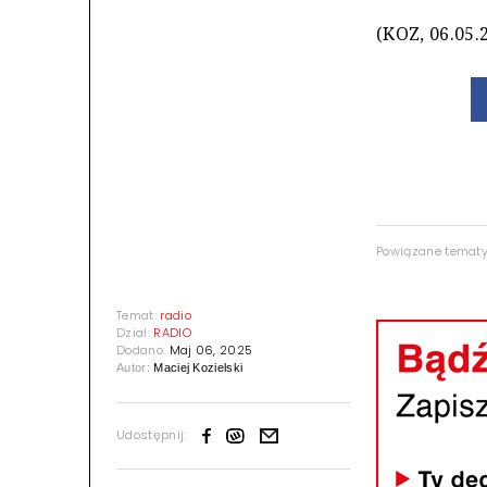
(KOZ, 06.05.
Powiązane temat
Temat:
radio
Dział:
RADIO
Dodano:
Maj 06, 2025
Autor:
Maciej Kozielski
Udostępnij: