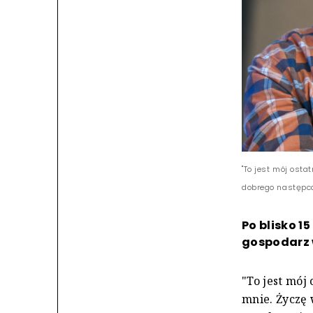
"To jest mój osta
dobrego następco
Po blisko 1
gospodarz 
"To jest mój
mnie. Życzę 