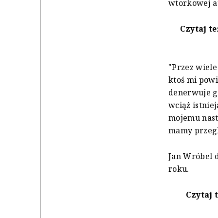
wtorkowej a
Czytaj te
"Przez wiele
ktoś mi powi
denerwuje go
wciąż istnie
mojemu nastę
mamy przegl
Jan Wróbel 
roku.
Czytaj 