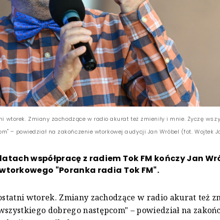
tni wtorek. Zmiany zachodzące w radio akurat też zmieniły i mnie. Życzę wsz
m" – powiedział na zakończenie wtorkowej audycji Jan Wróbel (fot. Wojtek J
5 latach współpracę z radiem Tok FM kończy Jan Wr
wtorkowego "Poranka radia Tok FM".
 ostatni wtorek. Zmiany zachodzące w radio akurat też zm
wszystkiego dobrego następcom" – powiedział na zakoń