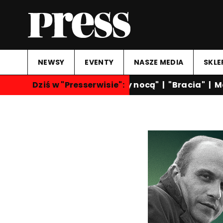
NEWSY
EVENTY
NASZE MEDIA
SKLE
Dziś w "Presserwisie":
"Rozmowy nocą"
|
"Bracia"
|
Mar