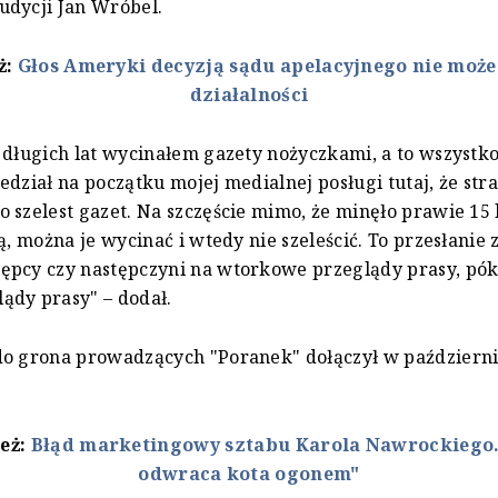
udycji Jan Wróbel.
ż:
Głos Ameryki decyzją sądu apelacyjnego nie moż
działalności
 długich lat wycinałem gazety nożyczkami, a to wszystko
edział na początku mojej medialnej posługi tutaj, że str
 szelest gazet. Na szczęście mimo, że minęło prawie 15 
ją, można je wycinać i wtedy nie szeleścić. To przesłanie
pcy czy następczyni na wtorkowe przeglądy prasy, póki
ądy prasy" – dodał.
do grona prowadzących "Poranek" dołączył w październ
też:
Błąd marketingowy sztabu Karola Nawrockiego.
odwraca kota ogonem"