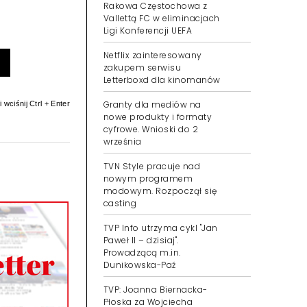
Rakowa Częstochowa z
Vallettą FC w eliminacjach
Ligi Konferencji UEFA
Netflix zainteresowany
zakupem serwisu
Letterboxd dla kinomanów
Granty dla mediów na
 wciśnij Ctrl + Enter
nowe produkty i formaty
cyfrowe. Wnioski do 2
września
TVN Style pracuje nad
nowym programem
modowym. Rozpoczął się
casting
TVP Info utrzyma cykl "Jan
Paweł II – dzisiaj".
Prowadzącą m.in.
Dunikowska-Paź
TVP: Joanna Biernacka-
Płoska za Wojciecha