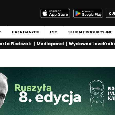
KU
P
BAZA DANYCH
ESG
STUDIA PRODUKCYJNE
ta Fiedczak
|
Mediapanel
|
Wydawca LoveKrakow