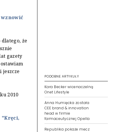
e wznowić
 dlatego, że
asznie
lat gazety
 zostawiam
 jeszcze
PODOBNE ARTYKUŁY
Kara Becker wicenaczelną
Onet Lifestyle
iku 2010
Anna Humięcka została
CEE brand & innovation
head w firmie
 "Kręci,
farmaceutycznej Opella
Republika pokaże mecz