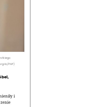
ystkiego
argiło/PAP)
óbel,
ieniły i
czenie