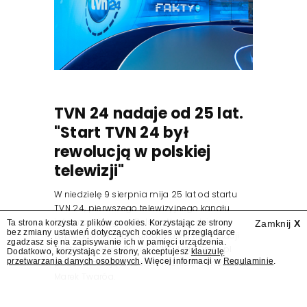
TVN 24 nadaje od 25 lat.
"Start TVN 24 był
rewolucją w polskiej
telewizji"
W niedzielę 9 sierpnia mija 25 lat od startu
TVN 24, pierwszego telewizyjnego kanału
informacyjnego w Polsce. Na ten dzień
Ta strona korzysta z plików cookies. Korzystając ze strony
Zamknij
X
bez zmiany ustawień dotyczących cookies w przeglądarce
zaplanowano finał urodzinowej trasy stacji
zgadzasz się na zapisywanie ich w pamięci urządzenia.
"Jesteśmy stąd". 25 lat TVN 24 dla Press.pl
Dodatkowo, korzystając ze strony, akceptujesz
klauzulę
przetwarzania danych osobowych
. Więcej informacji w
Regulaminie
.
podsumowują Jarosław Kuźniar, Tomasz Lis i
Marek Twaróg.