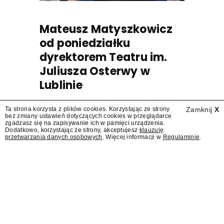
Mateusz Matyszkowicz
od poniedziałku
dyrektorem Teatru im.
Juliusza Osterwy w
Lublinie
Mateusz Matyszkowicz, były prezes Telewizji
Ta strona korzysta z plików cookies. Korzystając ze strony
Zamknij
X
Polskiej, w poniedziałek 10 sierpnia obejmie
bez zmiany ustawień dotyczących cookies w przeglądarce
stanowisko dyrektora Teatru im. Juliusza
zgadzasz się na zapisywanie ich w pamięci urządzenia.
Dodatkowo, korzystając ze strony, akceptujesz
klauzulę
Osterwy w Lublinie – dowiedział się
przetwarzania danych osobowych
. Więcej informacji w
Regulaminie
.
"Presserwis".